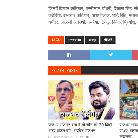
जिनमें विशाल कटियार, मन्नीलाल चौधरी, विकास सिंह, स
कठेरिया, रामाधार कटियार, अशर्फीलाल, छोटे सिंह, मनोज श
धर्मेंद्र, लालजी अवस्थी, कन्हैया, टिक्कू, विवेक, प्रियाँशू
TAGS:
उत्तर प्रदेश
कानपुर
NEWS
RELATED POSTS
राजभर रेजिमेंट बना दे तो चीन को 20 किमी
राजभर समाज
अंदर धकेल देंगे- अरविंद राजभर
साक्ष्य, महा
लखनऊ
December 21, 2022
1